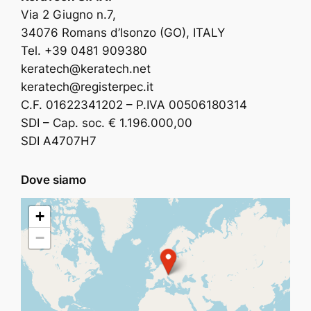
Via 2 Giugno n.7,
34076 Romans d’Isonzo (GO), ITALY
Tel. +39 0481 909380
keratech@keratech.net
keratech@registerpec.it
C.F. 01622341202 – P.IVA 00506180314
SDI – Cap. soc. € 1.196.000,00
SDI A4707H7
Dove siamo
+
−